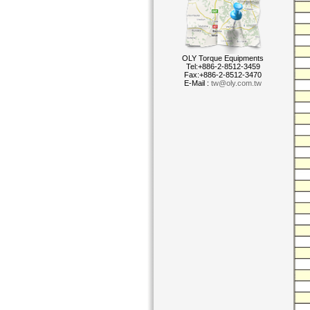
OLY Torque Equipments
Tel:+886-2-8512-3459
Fax:+886-2-8512-3470
E-Mail :
tw@oly.com.tw