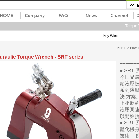
Torque W
Home
>
Power
draulic Torque Wrench - SRT series
=====
● SR
今世界最
頭液壓扳
系列液
決 方案
上相應
液壓泵連
以開始
● SR
體化機身
技術， 