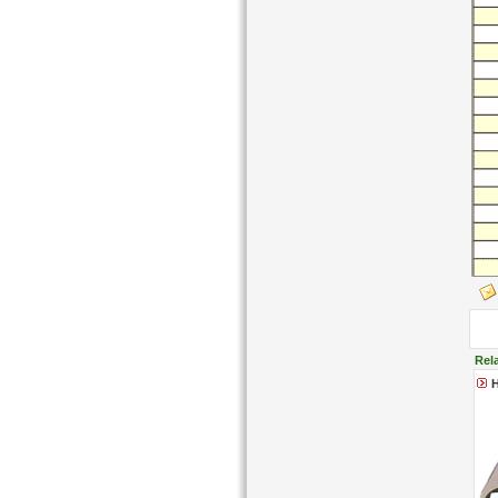
Rel
H