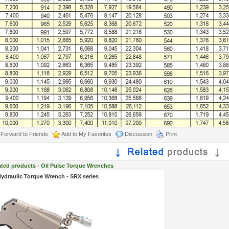
Forward to Friends
Add to My Favorites
Discussion
Print
ated products - Oil Pulse Torque Wrenches
ydraulic Torque Wrench - SRX series