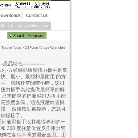
rench、Torque Wrenches、Torque Screwdrivers、Torque Calibration Equipm
 Torque Tools
>
Oil Pulse Torque Wrenches
===產品特色========
T 系列-方頭驅動液壓扭力扳手是當
快、最小、最輕和最耐用 的方
手。當螺栓空間狹小時，SRT
壓扭力扳手為此提供最簡單的解
。只需簡單的把液壓扭力扳手配
的高強度套筒，通過液壓軟管與
接， 然後按動遙控器，您就可
拆鎖螺栓了。
T 系列液壓扳手以其獲得專利的一
和 360 度任意位置反作用力臂
能夠在各種不同的場合應用。用