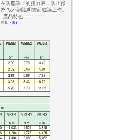
印在防塵罩上的扭力表，防止操
為 找不到說明書而耽誤工作。
===產品特色========
請詳見下表)