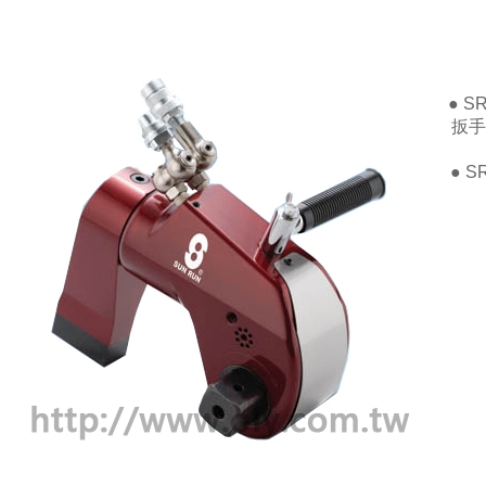
● 
扳手
● 