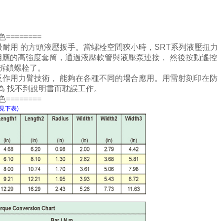
色========
和最耐用 的方頭液壓扳手。當螺栓空間狹小時，SRT系列液壓扭力
相應的高強度套筒，通過液壓軟管與液壓泵連接， 然後按動遙控
拆鎖螺栓了。
位置反作用力臂技術， 能夠在各種不同的場合應用。用雷射刻印在防
為 找不到說明書而耽誤工作。
色========
見下表)